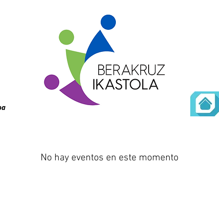
oa
No hay eventos en este momento
rkina-Xemein (Bizkaia)
Tlf. 94 616 60 30
Aviso legal
Política de protecci