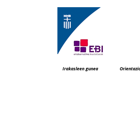
Irakasleen gunea
Orientazi
BeraKruz Ikastola
Abesua, 5-7, 48270 Ma