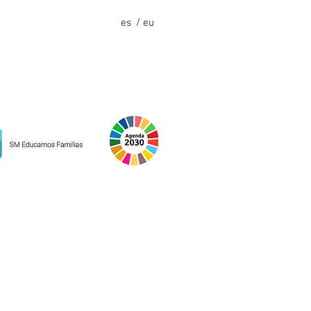
es
/ eu
ón de datos
Política de calidad
Canal ético