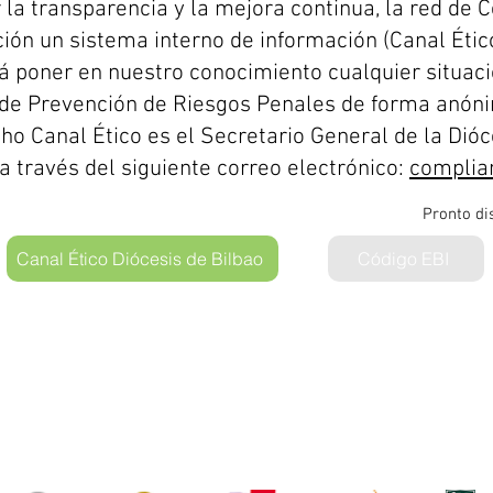
la transparencia y la mejora continua, la red de 
ión un sistema interno de información (Canal Ético
rá poner en nuestro conocimiento cualquier situaci
 de Prevención de Riesgos Penales de forma anóni
ho Canal Ético es el Secretario General de la Dióc
 través del siguiente correo electrónico:
complia
Pronto di
Canal Ético Diócesis de Bilbao
Código EBI
rkina-Xemein (Bizkaia)
Tlf. 94 616 60 30
Aviso legal
Política de protecci