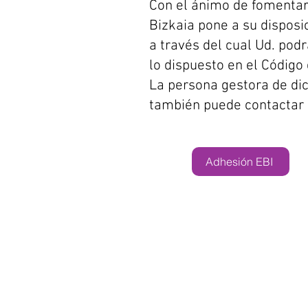
Con el ánimo de fomentar 
Bizkaia pone a su disposic
a través del cual Ud. pod
lo dispuesto en el Código
La persona gestora de dic
también puede contactar a
Adhesión EBI
BeraKruz Ikastola
Abesua, 5-7, 48270 Ma