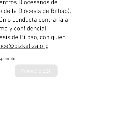
Centros Diocesanos de
 de la Diócesis de Bilbao),
ón o conducta contraria a
ma y confidencial.
esis de Bilbao, con quien
nce@bizkeliza.org
sponible
Protocolo EBI
ón de datos
Política de calidad
Canal ético