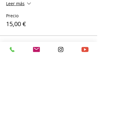
Leer más
Precio
15,00 €
Compartir este evento
Política de protección de datos
Aviso legal
Política de
calidad
Tlf.
94 616 60 30
BeraKruz Ikastola
Abesua, 5-7, 48270 Markina-Xemein
(Bizkaia)
Canal ético