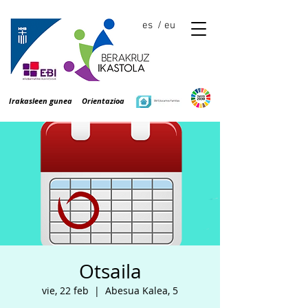
es
/ eu
Irakasleen gunea
Orientazioa
Otsaila
vie, 22 feb
  |  
Abesua Kalea, 5