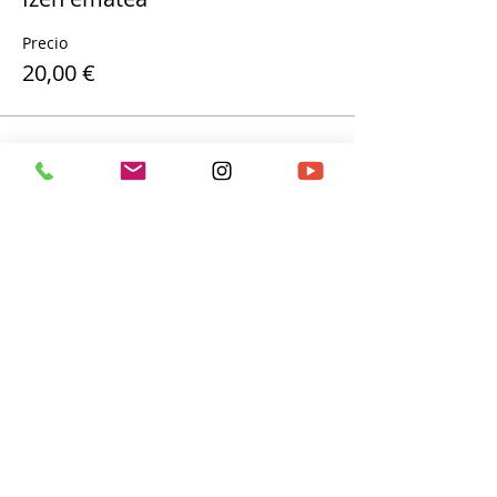
Precio
20,00 €
Compartir este evento
Política de protección de datos
Aviso legal
Política de
calidad
Tlf.
94 616 60 30
BeraKruz Ikastola
Abesua, 5-7, 48270 Markina-Xemein
(Bizkaia)
Canal ético