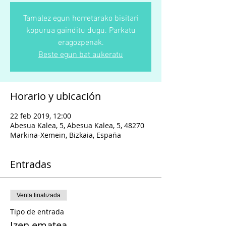
Tamalez egun horretarako bisitari
kopurua gainditu dugu. Parkatu
eragozpenak.
Beste egun bat aukeratu
Horario y ubicación
22 feb 2019, 12:00
Abesua Kalea, 5, Abesua Kalea, 5, 48270
Markina-Xemein, Bizkaia, España
Entradas
Venta finalizada
Tipo de entrada
Izen ematea