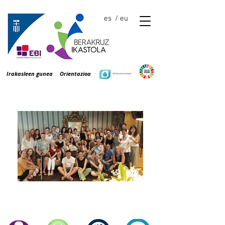
es
/ eu
Irakasleen gunea
Orientazioa