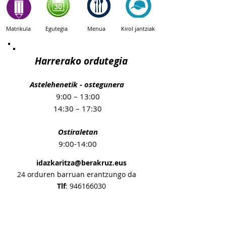
Matrikula
Egutegia
Menua
Kirol jantziak
Harrerako ordutegia
Astelehenetik - ostegunera
9:00 – 13:00
14:30 – 17:30
Ostiraletan
9:00-14:00
idazkaritza@berakruz.eus
24 orduren barruan erantzungo da
Tlf
:
946166030
Albisteak