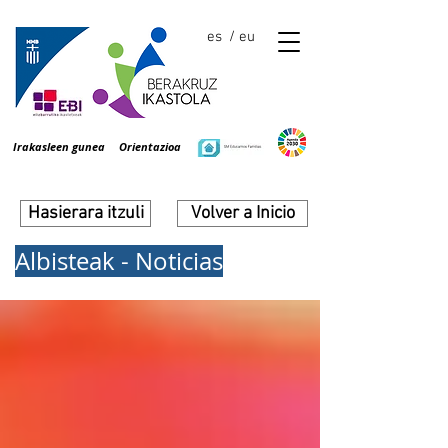
es
/ eu
Irakasleen gunea
Orientazioa
Hasierara itzuli
Volver a Inicio
Albisteak - Noticias