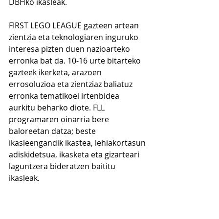
DBHko ikasleak.
FIRST LEGO LEAGUE gazteen artean 
zientzia eta teknologiaren inguruko 
interesa pizten duen nazioarteko 
erronka bat da. 10-16 urte bitarteko 
gazteek ikerketa, arazoen 
errosoluzioa eta zientziaz baliatuz 
erronka tematikoei irtenbidea 
aurkitu beharko diote. FLL 
programaren oinarria bere 
baloreetan datza; beste 
ikasleengandik ikastea, lehiakortasun 
adiskidetsua, ikasketa eta gizarteari 
laguntzera bideratzen baititu 
ikasleak.