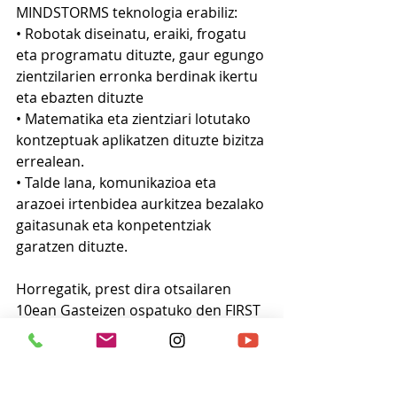
MINDSTORMS teknologia erabiliz:
• Robotak diseinatu, eraiki, frogatu 
eta programatu dituzte, gaur egungo 
zientzilarien erronka berdinak ikertu 
eta ebazten dituzte
• Matematika eta zientziari lotutako 
kontzeptuak aplikatzen dituzte bizitza 
errealean.
• Talde lana, komunikazioa eta 
arazoei irtenbidea aurkitzea bezalako 
gaitasunak eta konpetentziak 
garatzen dituzte.
Horregatik, prest dira otsailaren 
10ean Gasteizen ospatuko den FIRST 
LEGO LEAGUE txapelketan lehen 
aldiz parte hartzeko. Aurtengo gaia 
URA Zorte on eta asko disfrutatu!!