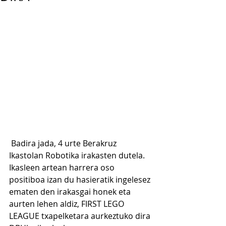
 Badira jada, 4 urte Berakruz 
Ikastolan Robotika irakasten dutela. 
Ikasleen artean harrera oso 
positiboa izan du hasieratik ingelesez 
ematen den irakasgai honek eta 
aurten lehen aldiz, FIRST LEGO 
LEAGUE txapelketara aurkeztuko dira 