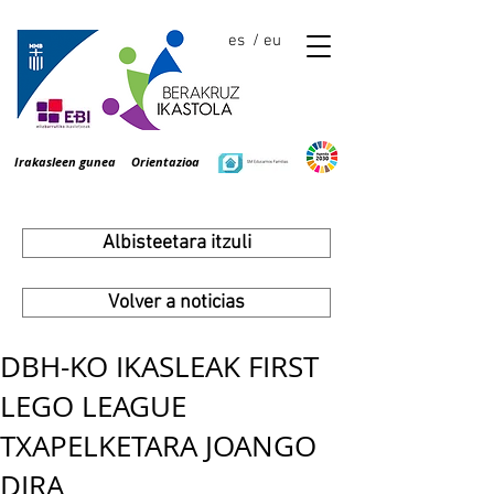
es
/ eu
Irakasleen gunea
Orientazioa
Albisteetara itzuli
Volver a noticias
DBH-KO IKASLEAK FIRST
LEGO LEAGUE
TXAPELKETARA JOANGO
DIRA