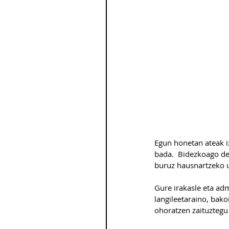
Egun honetan ateak i
bada.  Bidezkoago den
buruz hausnartzeko 
Gure irakasle eta adm
langileetaraino, bak
ohoratzen zaituztegu