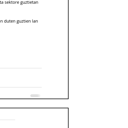
ta sektore guztietan 
n duten guztien lan 