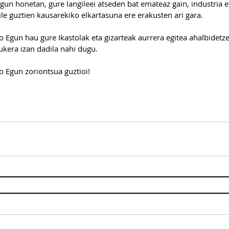
gun honetan, gure langileei atseden bat emateaz gain, industria e
ile guztien kausarekiko elkartasuna ere erakusten ari gara.
 Egun hau gure Ikastolak eta gizarteak aurrera egitea ahalbidetze
ukera izan dadila nahi dugu.
o Egun zoriontsua guztioi!