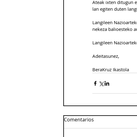
Ateak ixten ditugun e
lan egiten duten lang
Langileen Nazioarteko
nekeza balioesteko a
Langileen Nazioartek
Adeitasunez,
BeraKruz Ikastola
Comentarios