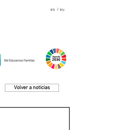
es
/ eu
Volver a noticias