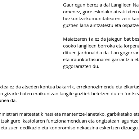
Gaur egun berezia da! Langileen Na
omenez, gure eskolako ateak ixten d
hezkuntza-komunitatearen zein kanp
guztien lana aintzatestu eta ospatze
Maiatzaren 1a ez da jaiegun bat be
osoko langileen borroka eta lorpena
dituen jardunaldia da. Lan gogorrar
eta iraunkortasunaren garrantzia et
gogorarazten du.
xtea ez da atseden kontua bakarrik, errekonozimendu eta elkartas
 gizarte baten eraikuntzan langile guztiek betetzen duten funtse
unea da.
inistrari maiteetatik hasi eta mantentze-lanetako, garbiketako eta
oitzak gure ikastolaren funtzionamenduan eta ongizatean laguntze
 eta zuen dedikazio eta konpromiso nekaezina eskertzen dizuegu.