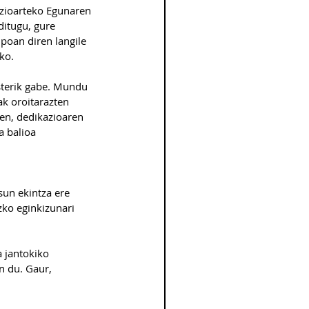
zioarteko Egunaren 
itugu, gure 
oan diren langile 
ko.
sterik gabe. Mundu 
k oroitarazten 
en, dedikazioaren 
a balioa 
un ekintza ere 
zko eginkizunari 
 jantokiko 
n du. Gaur, 