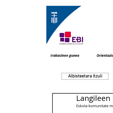
Irakasleen gunea
Orientazi
Albisteetara itzuli
Langileen
Eskola-komunitate ma