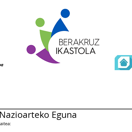
oa
 Nazioarteko Eguna
itea: