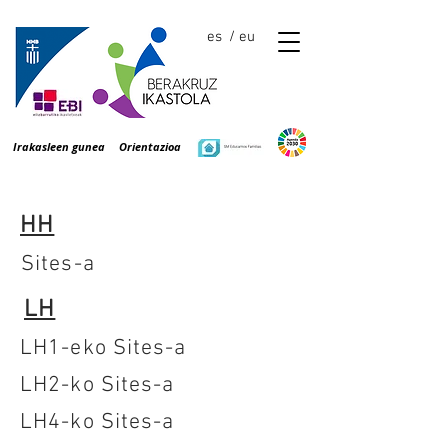
es
/ eu
Irakasleen gunea
Orientazioa
HH
Sites-a
LH
LH1-eko Sites-a
LH2-ko Sites-a
LH4-ko Sites-a