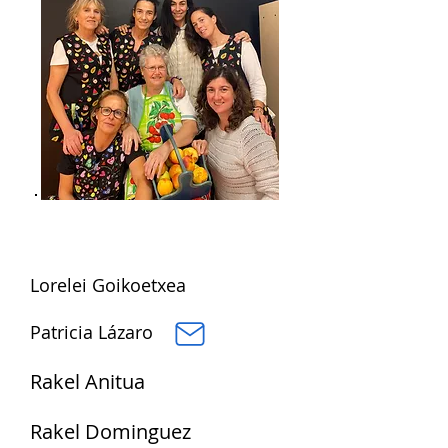
Lorelei Goikoetxea
Patricia Lázaro
Rakel Anitua
Rakel Dominguez