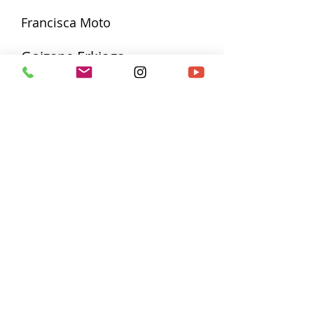
Francisca Moto
Goizane Erkiaga
Maitane Barruetabeña
Política de protección de datos
Aviso legal
Política de
calidad
Tlf.
94 616 60 30
BeraKruz Ikastola
Abesua, 5-7, 48270 Markina-Xemein
(Bizkaia)
Canal ético