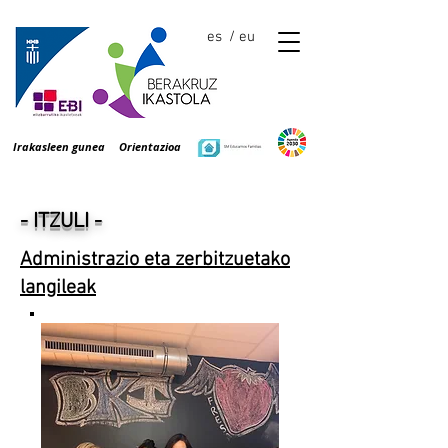
es
/ eu
Irakasleen gunea
Orientazioa
- ITZULI -
Administrazio eta zerbitzuetako
langileak